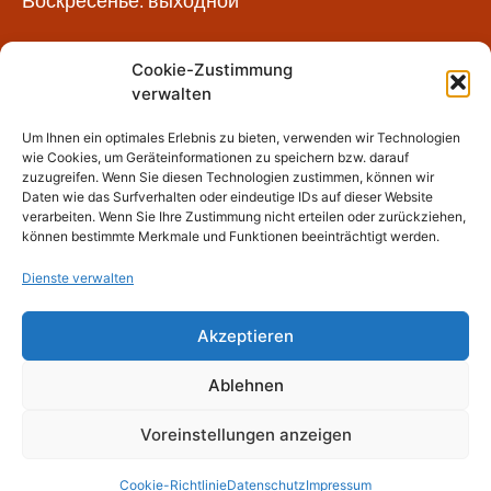
Воскресенье: выходной
Контакт
Cookie-Zustimmung
verwalten
info@heilbronn-reisen.de
Um Ihnen ein optimales Erlebnis zu bieten, verwenden wir Technologien
+49 (0) 7131 133 08 16
wie Cookies, um Geräteinformationen zu speichern bzw. darauf
+49 (0) 7131 137 37 48
zuzugreifen. Wenn Sie diesen Technologien zustimmen, können wir
+49 (0) 176-64305153
Daten wie das Surfverhalten oder eindeutige IDs auf dieser Website
verarbeiten. Wenn Sie Ihre Zustimmung nicht erteilen oder zurückziehen,
+49 (0) 176-96681545
können bestimmte Merkmale und Funktionen beeinträchtigt werden.
Dienste verwalten
Akzeptieren
© 2023 NaviTour, heilbronn-reisen.de
Ablehnen
Общие условия
Выходные данные
Voreinstellungen anzeigen
Политика конфиденциальности
Cookie-Richtlinie
Datenschutz
Impressum
Политика в отношении файлов cookie