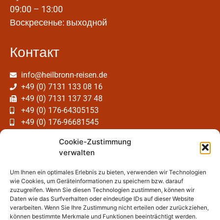
09:00 – 13:00
Воскресенье: выходной
Контакт
info@heilbronn-reisen.de
+49 (0) 7131 133 08 16
+49 (0) 7131 137 37 48
+49 (0) 176-64305153
+49 (0) 176-96681545
Cookie-Zustimmung
verwalten
Um Ihnen ein optimales Erlebnis zu bieten, verwenden wir Technologien
© 2023 NaviTour, heilbronn-reisen.de
wie Cookies, um Geräteinformationen zu speichern bzw. darauf
zuzugreifen. Wenn Sie diesen Technologien zustimmen, können wir
Daten wie das Surfverhalten oder eindeutige IDs auf dieser Website
Общие условия
Выходные данные
verarbeiten. Wenn Sie Ihre Zustimmung nicht erteilen oder zurückziehen,
können bestimmte Merkmale und Funktionen beeinträchtigt werden.